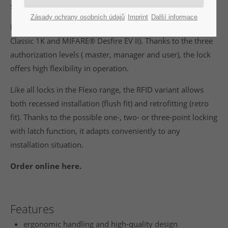
standard.
Zásady ochrany osobních údajů
Imprint
Další informace
It was developed for the leading RFID standards (MIFARE®
Classic 1K and MIFARE® Desfire EV II). Thanks to the three
authorization levels ( master, manager and user), the lock
offers high flexibility in operation.
Like all locks in the Flexo range, the RFID variant allows
both recessed installation (flush fit) and retrofitting (retro
fit). Thanks to the possible one-, two- or three-point locking
with latch function, it adapts conveniently to any
installation situation.
Order online here.
Features
ergonomic handling and high-quality design