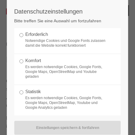
Datenschutzeinstellungen
Bitte treffen Sie eine Auswahl um fortzufahren
Erforderlich
Notwendige Cookies und Google Fonts zulassen
06. November 2025
damit die Website korrekt funktioniert
B52.day Rückblick
Komfort
Es werden notwendige Cookies, Google Fonts,
Google Maps, OpenStreetMap und Youtube
geladen
Gestern fand unser vierter B52.day statt, diesmal mit dem
spannenden Thema:
Statistik
„Unternehmenssicherheit – der Spagat zwischen Fort Knox
Es werden notwendige Cookies, Google Fonts,
Google Maps, OpenStreetMap, Youtube und
und Realität.“
Google Analytics geladen
Drei hochkarätige Referenten teilten ihr Fachwissen und
ihre Erfahrungen mit uns.