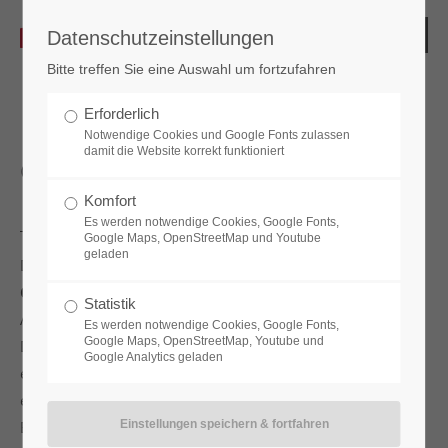
Datenschutzeinstellungen
Bitte treffen Sie eine Auswahl um fortzufahren
Erforderlich
Notwendige Cookies und Google Fonts zulassen
damit die Website korrekt funktioniert
Combipad RTC
Komfort
Es werden notwendige Cookies, Google Fonts,
Google Maps, OpenStreetMap und Youtube
geladen
Das hochwertige elektronische Zahlencode-Fallenschloss
Combipad
setzt den Standard für die sichere
Statistik
Aufbewahrung von Wertgegenständen im Indoorbereich.
Es werden notwendige Cookies, Google Fonts,
Google Maps, OpenStreetMap, Youtube und
Dieses codesichere Schloss mit wählbaren Funktionen
Google Analytics geladen
erleichtert nicht nur den Alltag, sondern sticht durch das
edle Design, den robusten und feuerfesten Tasten aus
Edelstahl, sowie mit dem ergonomischen Drehknauf