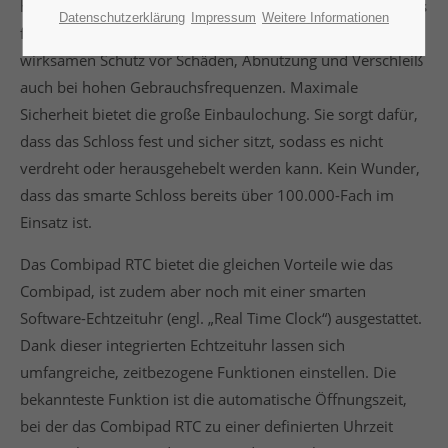
hervor. Das solide, aus Zamak gegossene Gehäuse und das
Datenschutzerklärung
Impressum
Weitere Informationen
flache Zahlenpad mit gelaserten Ziffern gewährleisten
wirksamen Schutz vor Schäden, Abnutzung und Verschleiß
auch bei hohen Gebrauchsfrequenzen. Maximale
Sicherheit bietet die große Einbaulochung. Sie sorgt dafür,
dass das Schloss fest und sicher sitzt, sodass es nicht
verdreht oder herausgehebelt werden kann. Kein Wunder,
dass das smarte Schloss bereits über 100.000-Fach im
Einsatz ist.
Das Combipad RTC bietet die gleichen Vorteile wie das
Combipad, ist zudem aber noch mit einer smarten
Software-Echtzeituhr (engl. „Real Time Clock“) ausgestattet.
Dank dieser integrierten Echtzeituhr lassen sich
umfangreiche, zeitbezogene Funktionen einstellen. Die
bekannteste Funktion ist die automatische Öffnungszeit,
bei der das Combipad RTC zu einer definierten Uhrzeit