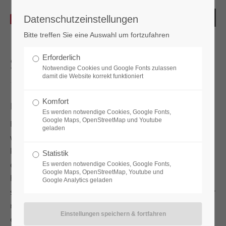
Datenschutzeinstellungen
Bitte treffen Sie eine Auswahl um fortzufahren
Erforderlich
Schrankschließsystem
Notwendige Cookies und Google Fonts zulassen
damit die Website korrekt funktioniert
Komfort
Im Privatbereich - Zweckmäßigkeit vs. Sicherheit
Es werden notwendige Cookies, Google Fonts,
Google Maps, OpenStreetMap und Youtube
Ein Schrankschließsystem bezeichnet den Mechanismus,
geladen
wie eine Schranktür verriegelt wird. Im Hinblick auf
klassische Möbel im Privatbereich muss es sich dabei
nicht
Statistik
einmal unbedingt um ein besonders sicheres System
Es werden notwendige Cookies, Google Fonts,
Google Maps, OpenStreetMap, Youtube und
handeln. Meist geht es nur darum, dass die Schranktüren
Google Analytics geladen
staubfrei schließen und nicht ungewollt offenstehen. Daher
reichen für solche Zwecke als Schrankschließsystem
einfache
Aufschraubschlösser
oder Dreh- und