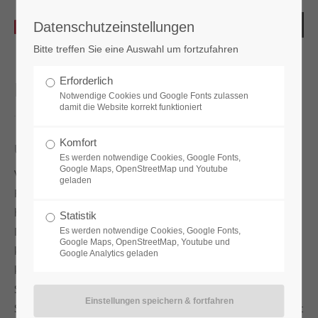
Datenschutzeinstellungen
Bitte treffen Sie eine Auswahl um fortzufahren
Erforderlich
Keine Verkabelung
Notwendige Cookies und Google Fonts zulassen
damit die Website korrekt funktioniert
Komfort
Überalterte Spindanlagen – teuer und aufwändig
Es werden notwendige Cookies, Google Fonts,
Google Maps, OpenStreetMap und Youtube
Viele
Spindanlagen
, zum Beispiel in Freizeiteinrichtungen,
geladen
Fitnessstudios oder Mitarbeiterumkleiden sind noch mit
herkömmlichen, mechanischen Schlössern ausgestattet.
Statistik
Das ist für den Betreiber häufig mit zeit- und
Es werden notwendige Cookies, Google Fonts,
Google Maps, OpenStreetMap, Youtube und
kostenaufwändigen Umständen verbunden. Denn es
Google Analytics geladen
kommt nicht selten vor, dass die
Spindnutzer
ihre
Schlüssel verlegen oder verlieren. Dann müssen die
Schlüssel nachgemacht werden, die Schlösser ausgetauscht