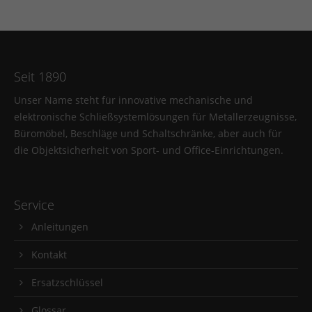
Seit 1890
Unser Name steht für innovative mechanische und
elektronische Schließsystemlösungen für Metallerzeugnisse,
Büromöbel, Beschläge und Schaltschränke, aber auch für
die Objektsicherheit von Sport- und Office-Einrichtungen.
Service
Anleitungen
Kontakt
Ersatzschlüssel
Glossar