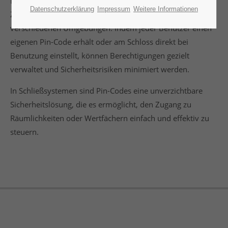
Die Verwendung eines Pin-Codes ermöglicht eine präzise
Datenschutzerklärung
Impressum
Weitere Informationen
Zugangskontrolle und erhöht die Sicherheit in
verschiedenen Umgebungen. Indem jeder Benutzer einen
eigenen Pin-Code erhält oder am Schloss direkt bei
Benutzung einstellt, können Berechtigungen gezielt
verwaltet und Sicherheitsrisiken minimiert werden.
In Schließsystemen sind Pin-Codes eine unverzichtbare
Sicherheitslösung, die es ermöglicht, den Zugang zu
Räumlichkeiten oder Wertfächern einfach und effektiv zu
steuern.