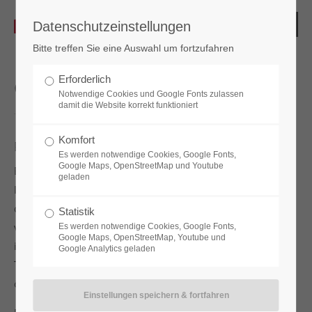
Datenschutzeinstellungen
Bitte treffen Sie eine Auswahl um fortzufahren
Erforderlich
Glossar
Notwendige Cookies und Google Fonts zulassen
damit die Website korrekt funktioniert
Komfort
Pin-Code
Es werden notwendige Cookies, Google Fonts,
Google Maps, OpenStreetMap und Youtube
Ein Pin-Code, auch bekannt als persönliche
geladen
Identifikationsnummer, ist eine numerische Kombination,
die in Schließsystemen zur Authentifizierung und Freigabe
Statistik
von Zugängen verwendet werden kann. Diese
Es werden notwendige Cookies, Google Fonts,
Google Maps, OpenStreetMap, Youtube und
individuellen Codes dienen als digitale Schlüssel, um
Google Analytics geladen
Türen, Schränke oder andere verschlossene Bereiche zu
öffnen.