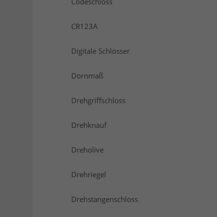
Codeschloss
CR123A
Digitale Schlösser
Dornmaß
Drehgriffschloss
Drehknauf
Dreholive
Drehriegel
Drehstangenschloss