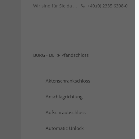
Wir sind für Sie da ...
+49.(0) 2335 6308-0
BURG - DE
Pfandschloss
Aktenschrankschloss
Anschlagrichtung
Aufschraubschloss
Automatic Unlock