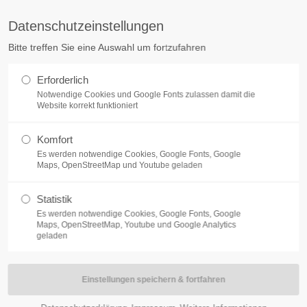
info@burg.de
Datenschutzeinstellungen
Bitte treffen Sie eine Auswahl um fortzufahren
Home
Lösungen
Pro
Erforderlich
Notwendige Cookies und Google Fonts zulassen damit die
Website korrekt funktioniert
Komfort
Es werden notwendige Cookies, Google Fonts, Google
Maps, OpenStreetMap und Youtube geladen
Glossar
Statistik
Es werden notwendige Cookies, Google Fonts, Google
Maps, OpenStreetMap, Youtube und Google Analytics
geladen
Pfandschloss
Ein Pfandschloss bietet Ihnen eine einfache und effektive Mögli
verwahren. Mit seiner cleveren Konstruktion können Sie das Sch