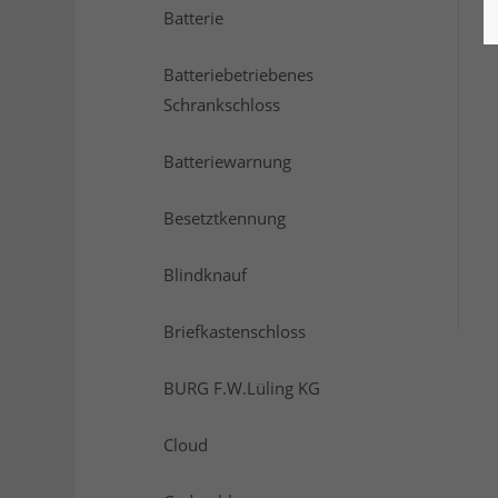
Batterie
Batteriebetriebenes
Schrankschloss
Batteriewarnung
Besetztkennung
Blindknauf
Briefkastenschloss
BURG F.W.Lüling KG
Cloud