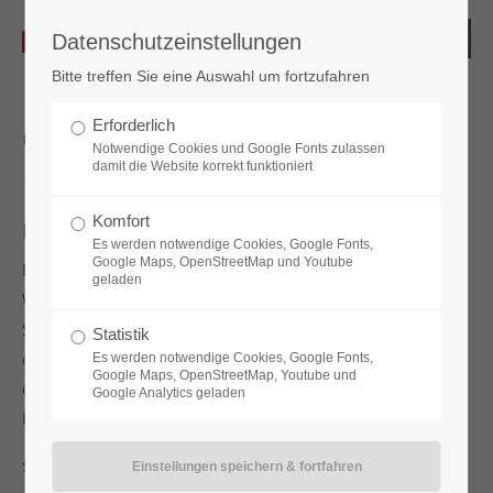
Datenschutzeinstellungen
Bitte treffen Sie eine Auswahl um fortzufahren
Erforderlich
Glossar
Notwendige Cookies und Google Fonts zulassen
damit die Website korrekt funktioniert
Komfort
Knaufzylinder
Es werden notwendige Cookies, Google Fonts,
Google Maps, OpenStreetMap und Youtube
Ein Knaufzylinder ist ein Schließzylinder für Haus- und
geladen
Wohnungstüren. Von außen wird die Tür mit einem
Schlüssel auf- und zugeschlossen. Auf der Innenseite wird
Statistik
die Tür durch einen Knauf, ohne Schlüssel, verriegelt. Bei
Es werden notwendige Cookies, Google Fonts,
Google Maps, OpenStreetMap, Youtube und
der Montage ist darauf zu achten, dass der Knauf an die
Google Analytics geladen
Innenseite der Tür eingebaut wird.
siehe auch
Vorreiber