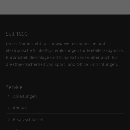
Seit 1890
Unser Name steht für innovative mechanische und
elektronische Schließsystemlösungen für Metallerzeugnisse,
Büromöbel, Beschläge und Schaltschränke, aber auch für
die Objektsicherheit von Sport- und Office-Einrichtungen.
Service
Anleitungen
Kontakt
Ersatzschlüssel