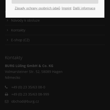
Zásady ochrany osobních údajů
Imprint
Další informace
Servis
Návody k obsluze
Kontakty
E-shop (CZ)
Kontakty
BURG Lüling GmbH & Co. KG
Volmarsteiner Str. 52, 58089 Hagen
Německo
+49 (0) 23 35/63 08-0
+49 (0) 23 35/63 08-999
obchod@burg.cz