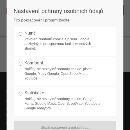
Nastavení ochrany osobních údajů
Pro pokračování prosím zvolte
Nutné
Povolení souborů cookie a písem Google
nezbytných pro správnou funkci webových
stránek
Komfortní
Načítají se nezbytné soubory cookie, písma
Google, Mapy Google, OpenStreetMap a
Youtube
Od roku 1890
Statistické
Načítají se nezbytné soubory cookie, Google
Naše jméno znamená inovativní řešení mechanických a
Fonts, Google Maps, OpenStreetMap, Youtube a
elektronických zámkových systémů pro kovový nábytek,
Google Analytics
kancelářský nábytek, kování a rozvaděče, ale také pro
zabezpečení objektů sportovních a kancelářských zařízení.