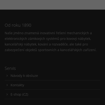
Od roku 1890
Naše jméno znamená inovativní řešení mechanických a
elektronických zámkových systémů pro kovový nábytek,
kancelářský nábytek, kování a rozvaděče, ale také pro
zabezpečení objektů sportovních a kancelářských zařízení.
Servis
Návody k obsluze
Kontakty
E-shop (CZ)