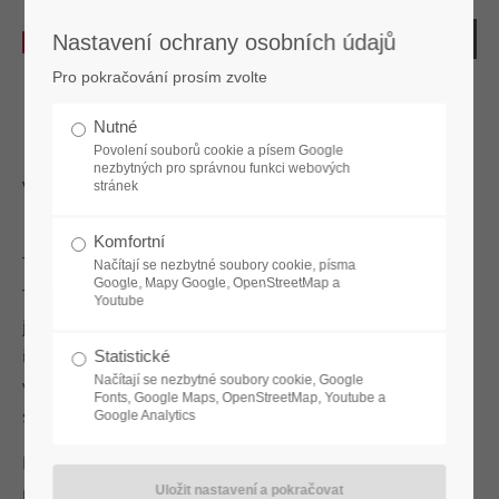
Nastavení ochrany osobních údajů
Pro pokračování prosím zvolte
Nutné
Povolení souborů cookie a písem Google
nezbytných pro správnou funkci webových
Velkoplošné zámky
stránek
Komfortní
Načítají se nezbytné soubory cookie, písma
Google, Mapy Google, OpenStreetMap a
Tento univerzální zámek je všestranný. Nejen proto se
Youtube
jedná o klasiku pro kovový nábytek v průmyslových a
řemeslných podnicích. Ať už se jedná o dílny, sklady,
Statistické
Načítají se nezbytné soubory cookie, Google
výrobní provozy nebo dokonce sportovní zařízení, stal se
Fonts, Google Maps, OpenStreetMap, Youtube a
standardem, protože spolehlivě uzamyká kovové skříně.
Google Analytics
Naše velkoplošné zámky jsou k dispozici v mnoha různých
provedeních, takže je lze snadno přizpůsobit celkovému