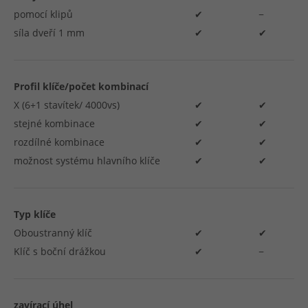
pomocí klipů
✔
−
síla dveří 1 mm
✔
✔
Profil klíče/počet kombinací
X (6+1 stavítek/ 4000vs)
✔
✔
stejné kombinace
✔
✔
rozdílné kombinace
✔
✔
možnost systému hlavního klíče
✔
✔
Typ klíče
Oboustranný klíč
✔
✔
Klíč s boční drážkou
✔
−
zavírací úhel