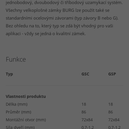
jednobodový, dvoubodový či tříbodový uzamykací systém.
Všechny velkoplošné zámky BURG lze použít také se
standardními ocelovými závorami (typ závory B nebo G).
Bez ohledu na to, který typ se zdá být vhodný pro vaši
aplikaci - vždy se jedná o kvalitní zámek.
Funkce
Typ
GSC
GSP
Vlastnosti produktu
Délka (mm)
18
18
Průměr (mm)
86
86
Montážní otvor (mm)
72x84
72x84
Síla dveří (mm)
0,7-1,2
0,7-1,2