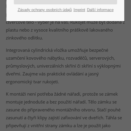
konceptu. Rukojeť lze díky jejich jasnému tvaru bez
Zásady ochrany osobních údajů
Imprint
Další informace
problémů posouvat a zamykat. Oválné, kulaté nebo
čtvercové tělo - výběr je na vás. Rukojeť může být dodána z
plastu nebo z vysoce kvalitního práškově lakovaného
zinkového odlitku.
Integrovaná cylindrická vložka umožňuje bezpečné
uzamčení kovového nábytku, rozvaděčů, serverových,
průmyslových, univerzálních skříní či skříní s výklopnými
dveřmi. Zaujme vás praktické ovládání a jasný
ergonomický tvar rukojeti.
K montáži není potřeba žádné nářadí, protože se zámek
montuje jednoduše a bez použití nářadí. Tělo zámku se
zasune do připraveného montážního otvoru. Stačí pouhé
zasunutí a čtyři klipy zajistí zafixování ve dveřích. Táhla se
připevňují z vnitřní strany zámku a lze je použít jako