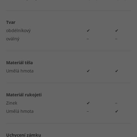
Tvar
obdélníkový
✔
✔
oválný
−
−
Materiál těla
Umělá hmota
✔
✔
Materiál rukojeti
Zinek
✔
−
Umělá hmota
−
✔
Uchycení zámku