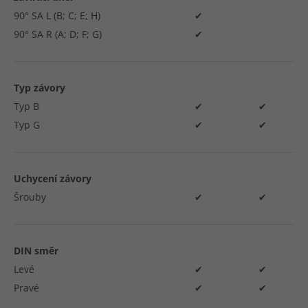
90° SA L (B; C; E; H)
✔
90° SA R (A; D; F; G)
✔
Typ závory
Typ B
✔
✔
Typ G
✔
✔
Uchycení závory
Šrouby
✔
✔
DIN směr
Levé
✔
✔
Pravé
✔
✔