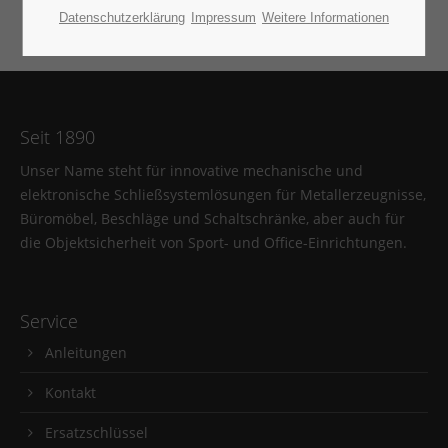
Datenschutzerklärung
Impressum
Weitere Informationen
Seit 1890
Unser Name steht für innovative mechanische und
elektronische Schließsystemlösungen für Metallerzeugnisse,
Büromöbel, Beschläge und Schaltschränke, aber auch für
die Objektsicherheit von Sport- und Office-Einrichtungen.
Service
Anleitungen
Kontakt
Ersatzschlüssel